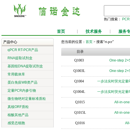
热门搜索：
PCR
首页
|
技术服务
|
服务
您当前的位置：
首页
> 搜索“rt-pcr”
产品中心
qPCR RT-PCR产品
目录
RNA提取试剂盒
Q1003
One-step 2
基因组DNA提取试剂盒
Q1003L
One-step 2
常用载体库
Q1004
一步法实时荧光定量PCR Mi
蛋白免疫WB类产品
定量PCR内参引物
Q1004L
一步法实时荧光定量PCR Mi
微生物绝对定量标准质粒
Q1015
All-in-o
真核ORF质粒
Q1015L
All-in-o
核酸其他产品
感受态细胞
Q1016
Al