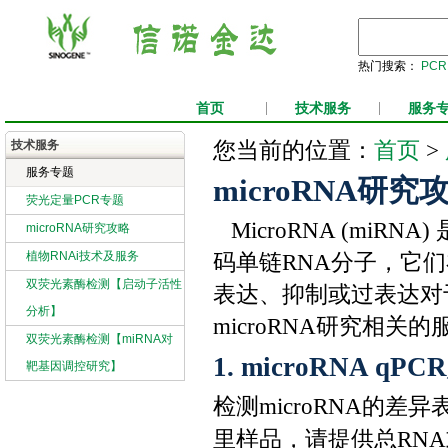
热门搜索：
PCR
首页
|
技术服务
|
服务
首页
技术服务
您当前的位置：
>
服务专题
microRNA研究
荧光定量PCR专题
MicroRNA (miR
microRNA研究攻略
植物RNAi技术及服务
码单链RNA分子，它们
双荧光素酶检测【启动子活性
表达、抑制或过表达对
分析】
microRNA研究相关
双荧光素酶检测【miRNA对
1. microRNA q
靶基因调控研究】
检测microRNA的
里样品，请提供总RNA