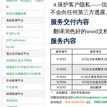
细胞培养、模型建立、功能分
4.保护客户隐私——
析
不会向任何第三方透露
双荧光素酶检测
服务交付内容
免疫检测平台
Western Blot
翻译润色好的word文
IP 和Co-IP
服务内容
GST pull-down
ELISA
服务编号
服务项目
蛋白互作验证平台
SCIO01
SCI论文标准翻译,
原核蛋白表达与纯化
植物蛋白互作验证 BiFC/LCI
SCIO02
SCI论文深度翻译,
植物荧光素酶蛋白互作检测
SCIO03
SCI论文重复率部分
生化检测平台
SCIO04
SCI论文全篇语言
生化检测
SCIO05
基础翻译
＊：加急翻译，请联系客服询价。
病理检测平台
info@sinogenesci.co
待翻译原稿发送到
免疫组化
010-56545250
78001304
咨询电话：
QQ：