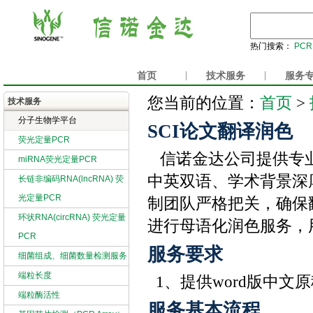
热门搜索：
PCR
首页
|
技术服务
|
服务
首页
您当前的位置：
>
技术服务
分子生物学平台
SCI论文翻译润色
荧光定量PCR
信诺金达公司提供专业
miRNA荧光定量PCR
中英双语、学术背景深
长链非编码RNA(lncRNA) 荧
光定量PCR
制团队严格把关，确保
环状RNA(circRNA) 荧光定量
进行母语化润色服务，
PCR
服务要求
细菌组成、细菌数量检测服务
端粒长度
1、提供word版中文
端粒酶活性
服务基本流程