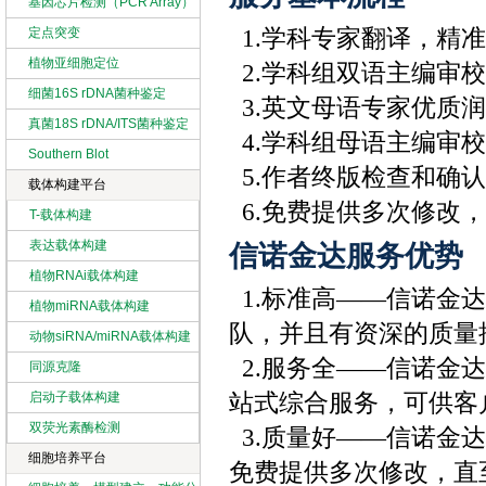
基因芯片检测（PCR Array）
定点突变
1.学科专家翻译，精
植物亚细胞定位
2.学科组双语主编审
细菌16S rDNA菌种鉴定
3.英文母语专家优质润
真菌18S rDNA/ITS菌种鉴定
4.学科组母语主编审校
Southern Blot
5.作者终版检查和确
载体构建平台
6.免费提供多次修改
T-载体构建
表达载体构建
信诺金达服务优势
植物RNAi载体构建
1.标准高——信诺金
植物miRNA载体构建
队，并且有资深的质量
动物siRNA/miRNA载体构建
2.服务全——信诺金
同源克隆
启动子载体构建
站式综合服务，可供客
双荧光素酶检测
3.质量好——信诺金
细胞培养平台
免费提供多次修改，直