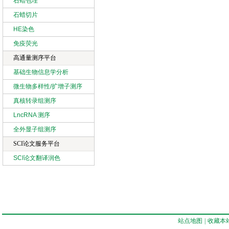
石蜡包埋
石蜡切片
HE染色
免疫荧光
高通量测序平台
基础生物信息学分析
微生物多样性/扩增子测序
真核转录组测序
LncRNA 测序
全外显子组测序
SCI论文服务平台
SCI论文翻译润色
站点地图
|
收藏本