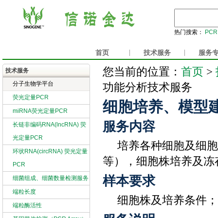
热门搜索：
PCR
首页
|
技术服务
|
服务
首页
您当前的位置：
>
技术服务
分子生物学平台
功能分析技术服务
荧光定量PCR
细胞培养、模型
miRNA荧光定量PCR
服务内容
长链非编码RNA(lncRNA) 荧
光定量PCR
培养各种细胞及细胞
环状RNA(circRNA) 荧光定量
等），细胞株培养及冻
PCR
样本要求
细菌组成、细菌数量检测服务
端粒长度
细胞株及培养条件
端粒酶活性