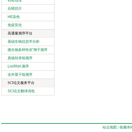
石蜡包埋
石蜡切片
HE染色
免疫荧光
高通量测序平台
基础生物信息学分析
微生物多样性/扩增子测序
真核转录组测序
LncRNA 测序
全外显子组测序
SCI论文服务平台
SCI论文翻译润色
站点地图
|
收藏本