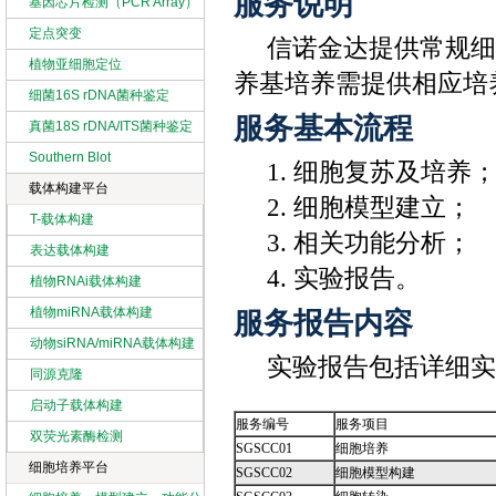
服务说明
基因芯片检测（PCR Array）
定点突变
信诺金达提供常规细胞培
植物亚细胞定位
养基培养需提供相应培
细菌16S rDNA菌种鉴定
服务基本流程
真菌18S rDNA/ITS菌种鉴定
Southern Blot
1. 细胞复苏及培养
载体构建平台
2. 细胞模型建立；
T-载体构建
3. 相关功能分析；
表达载体构建
4. 实验报告。
植物RNAi载体构建
植物miRNA载体构建
服务报告内容
动物siRNA/miRNA载体构建
实验报告包括详细实
同源克隆
启动子载体构建
服务编号
服务项目
双荧光素酶检测
SGSCC01
细胞培养
细胞培养平台
SGSCC02
细胞模型构建