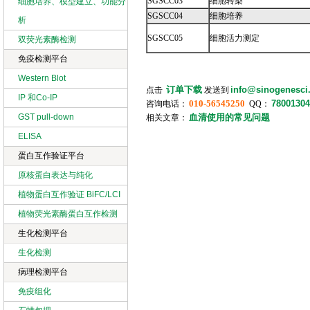
SGSCC03
细胞转染
细胞培养、模型建立、功能分
SGSCC04
细胞培养
析
SGSCC05
细胞活力测定
双荧光素酶检测
免疫检测平台
Western Blot
订单下载
info@sinogenesci
点击
发送到
IP 和Co-IP
010-56545250
78001304
咨询电话：
QQ：
GST pull-down
血清使用的常见问题
相关文章：
ELISA
蛋白互作验证平台
原核蛋白表达与纯化
植物蛋白互作验证 BiFC/LCI
植物荧光素酶蛋白互作检测
生化检测平台
生化检测
病理检测平台
免疫组化