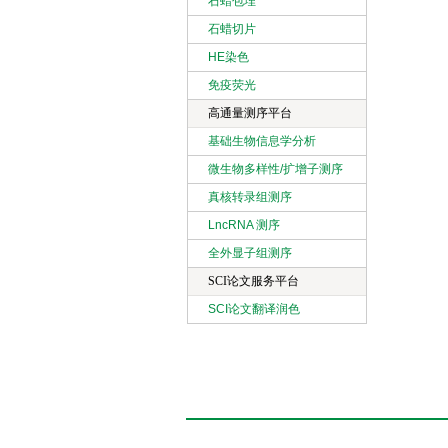
石蜡包埋
石蜡切片
HE染色
免疫荧光
高通量测序平台
基础生物信息学分析
微生物多样性/扩增子测序
真核转录组测序
LncRNA 测序
全外显子组测序
SCI论文服务平台
SCI论文翻译润色