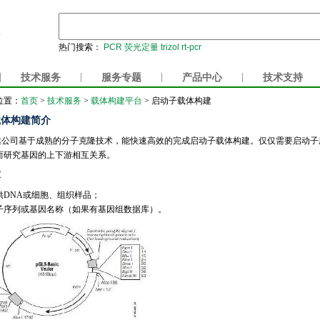
热门搜索：
PCR
荧光定量
trizol
rt-pcr
|
技术服务
|
服务专题
|
产品中心
|
技术支持
位置：
首页
>
技术服务
>
载体构建平台
> 启动子载体构建
载体构建简介
公司基于成熟的分子克隆技术，能快速高效的完成启动子载体构建。仅仅需要启动子序
而研究基因的上下游相互关系。
求
供DNA或细胞、组织样品；
子序列或基因名称（如果有基因组数据库）。