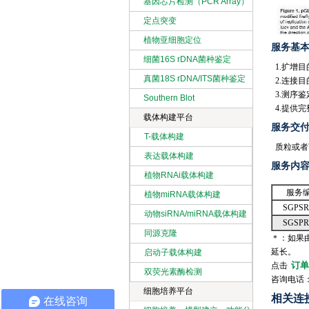
基因芯片检测（PCR Array）
定点突变
植物亚细胞定位
服务基
细菌16S rDNA菌种鉴定
1.扩增目
真菌18S rDNA/ITS菌种鉴定
2.连接目
3.测序
Southern Blot
4.提供
载体构建平台
服务交
T-载体构建
质粒或者
表达载体构建
服务内
植物RNAi载体构建
服务
植物miRNA载体构建
SGPSR
动物siRNA/miRNA载体构建
SGSPR
同源克隆
＊：如果
延长。
启动子载体构建
订单
点击
双荧光素酶检测
咨询电话
细胞培养平台
相关连
在线咨询