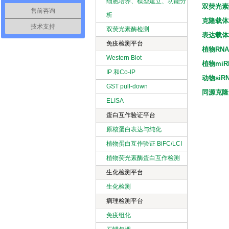
细胞培养、模型建立、功能分
双荧光素
售前咨询
析
克隆载体
技术支持
双荧光素酶检测
表达载体
免疫检测平台
植物RN
Western Blot
植物mi
IP 和Co-IP
动物siR
GST pull-down
同源克隆
ELISA
蛋白互作验证平台
原核蛋白表达与纯化
植物蛋白互作验证 BiFC/LCI
植物荧光素酶蛋白互作检测
生化检测平台
生化检测
病理检测平台
免疫组化