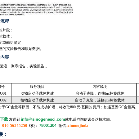
本流程
的片段；
的载体；
鉴定或酶切鉴定；
完整的实验报告和原始数据。
付内容
菌液，测序报告，实验报告 。
容
编号
服务项目
内容说明
O01
动物启动子载体构建
启动子克隆，连接luc标签载体
O02
植物启动子载体构建
启动子克隆，连接gus标签载体
由于GC含量等原因，不能成功扩增，将收取800 元/基因的费用；如遇基因GC含量
下载
info@sinogenesci.com
发送到
或电话咨询信诺金达技术部。
010-56545250
78001304
xinnuojinda
：
QQ：
微信:
接：