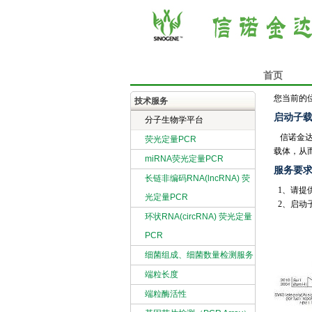
首页
您当前的
技术服务
启动子
分子生物学平台
信诺金达
荧光定量PCR
载体，从
miRNA荧光定量PCR
服务要
长链非编码RNA(lncRNA) 荧
1、请提
光定量PCR
2、启动
环状RNA(circRNA) 荧光定量
PCR
细菌组成、细菌数量检测服务
端粒长度
端粒酶活性