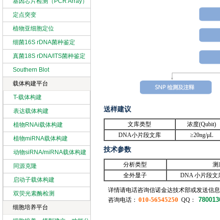
基因芯片检测（PCR Array）
定点突变
植物亚细胞定位
细菌16S rDNA菌种鉴定
真菌18S rDNA/ITS菌种鉴定
Southern Blot
载体构建平台
T-载体构建
送样建议
表达载体构建
文库类型
浓度(Qubit)
植物RNAi载体构建
DNA小片段文库
≥20ng/μL
植物miRNA载体构建
技术参数
动物siRNA/miRNA载体构建
分析类型
测
同源克隆
全外显子
DNA 小片段文库 H
启动子载体构建
详情请电话咨询信诺金达技术部或发送信
双荧光素酶检测
010-56545250
780013
咨询电话：
QQ：
细胞培养平台