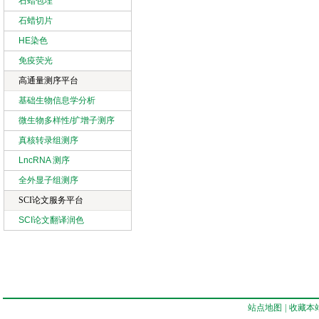
石蜡包埋
石蜡切片
HE染色
免疫荧光
高通量测序平台
基础生物信息学分析
微生物多样性/扩增子测序
真核转录组测序
LncRNA 测序
全外显子组测序
SCI论文服务平台
SCI论文翻译润色
站点地图
|
收藏本