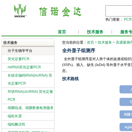
热门搜索：
PCR
首页
|
技术服务
|
服务
您当前的位置：
首页
>
技术服务
>
高通量测
技术服务
全外显子组测序
分子生物学平台
荧光定量PCR
全外显子组测序是对人类个体的血液或组织
(SNPs)、插入、缺失 (InDel) 等
miRNA荧光定量PCR
息。
长链非编码RNA(lncRNA) 荧
技术路线
光定量PCR
环状RNA(circRNA) 荧光定量
PCR
细菌组成、细菌数量检测服务
端粒长度
端粒酶活性