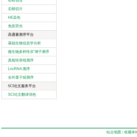
石蜡包埋
石蜡切片
HE染色
免疫荧光
高通量测序平台
基础生物信息学分析
微生物多样性/扩增子测序
真核转录组测序
LncRNA 测序
全外显子组测序
SCI论文服务平台
SCI论文翻译润色
站点地图
|
收藏本