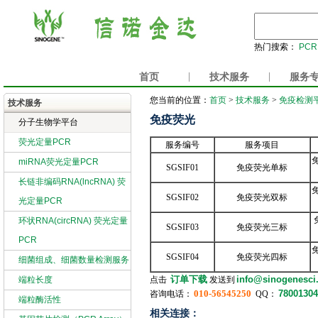
热门搜索：
PCR
首页
|
技术服务
|
服务
您当前的位置：
首页
>
技术服务
>
免疫检测
技术服务
免疫荧光
分子生物学平台
荧光定量PCR
服务编号
服务项目
miRNA荧光定量PCR
SGSIF01
免疫荧光单标
长链非编码RNA(lncRNA) 荧
SGSIF02
免疫荧光双标
光定量PCR
环状RNA(circRNA) 荧光定量
SGSIF03
免疫荧光三标
PCR
SGSIF04
免疫荧光四标
细菌组成、细菌数量检测服务
订单下载
info@sinogenesci
端粒长度
点击
发送到
010-56545250
78001304
咨询电话：
QQ：
端粒酶活性
相关连接：